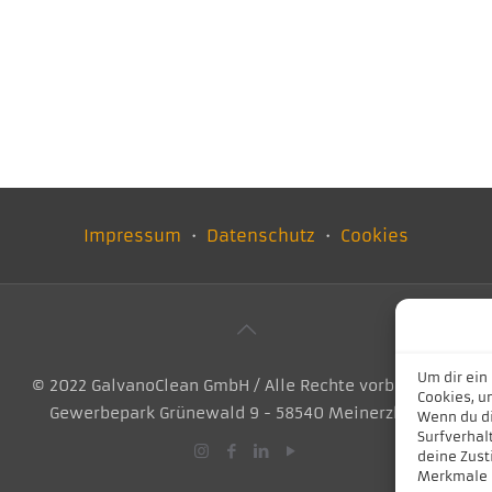
Impressum
・
Datenschutz
・
Cookies
Um dir ein
© 2022 GalvanoClean GmbH / Alle Rechte vorbehalten.
Cookies, u
Gewerbepark Grünewald 9 - 58540 Meinerzhagen
Wenn du di
Surfverhal
deine Zust
Merkmale 