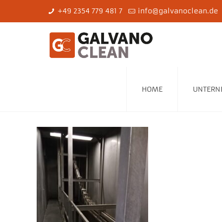
+49 ‎2354 779 481 7
info@galvanoclean.de
HOME
UNTERN